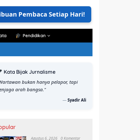
ibuan Pembaca Setiap Hari!
ata
Pendidikan
Kata Bijak Jurnalisme
Wartawan bukan hanya pelapor, tapi
enjaga arah bangsa."
—
Syadir Ali
ematik Literasi UNHAS
Ketua PERJOSI Maros
K
opular
 Seminar Program Kerja,
Laporkan Pemilik Warung ke
H
uat Budaya Baca di
Polisi, Mengaku Dihina Saat
P
Agustus 6, 2026
0 Komentar