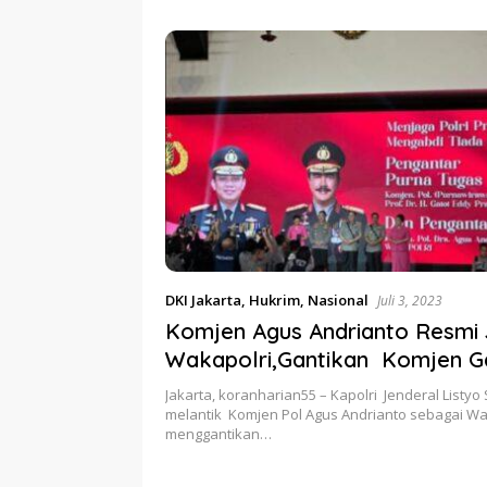
etum PERJOSI
Ditahun 2017 Oleh Satgas
Turun Ta
MA Turun Tangan
Pangan Polri.
DKI Jakarta
,
Hukrim
,
Nasional
Juli 3, 2023
Komjen Agus Andrianto Resmi
Wakapolri,Gantikan Komjen G
Pramoni Memasuki Masa Pen
Jakarta, koranharian55 – Kapolri Jenderal Listyo
melantik Komjen Pol Agus Andrianto sebagai Wa
menggantikan…