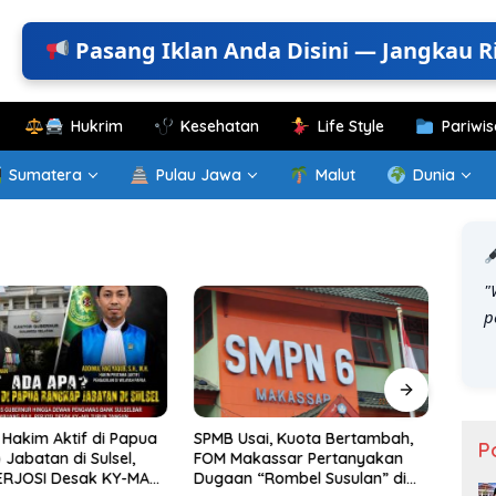
Pasang Iklan Anda Disini — Jangkau R
Hukrim
Kesehatan
Life Style
Pariwis
Sumatera
Pulau Jawa
Malut
Dunia
"
p
Hakim Aktif di Papua
SPMB Usai, Kuota Bertambah,
KKN T
P
Jabatan di Sulsel,
FOM Makassar Pertanyakan
Gelar
ERJOSI Desak KY-MA
Dugaan “Rombel Susulan” di
Perk