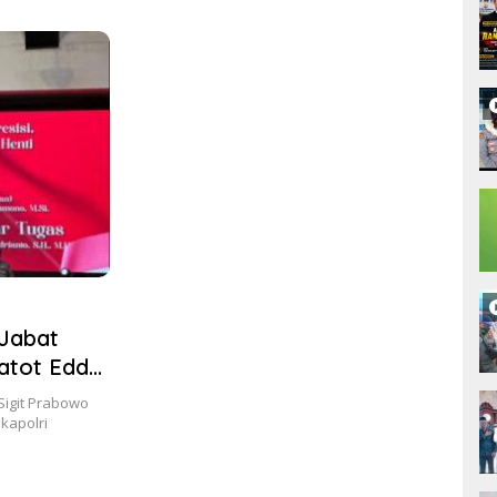
ngan.
SMPN 6
Kelu
 Jabat
atot Eddy
siun
 Sigit Prabowo
kapolri