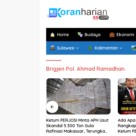
Langsung
ke
konten
Home
Budaya
Ekonomi
Sulawesi
Kalimantan
Brigjen Pol. Ahmad Ramadhan.
im di Papua
Ketum PERJOSI Minta APH Usut
Ada Apa 
atan di Sulsel,
Skandal 5.300 Ton Gula
Rangkap 
an Sekprov
Rafinasi Makassar, Terungkap
Ketum P