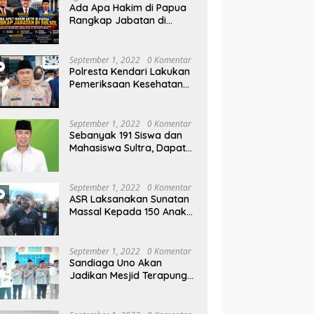
rahan Parangluara
Menginvestigasi Dugaan
Kl
Ada Apa Hakim di Papua
Prostitusi
M
Rangkap Jabatan di
W
Sulsel, Gubernur dan
Sekprov Bungkam, Ketum
PERJOSI Desak KY – MA
September 1, 2022
0 Komentar
Turun Tangan
Polresta Kendari Lakukan
Pemeriksaan Kesehatan
Gratis dan Berbagi Jumat
Berkah
September 1, 2022
0 Komentar
Sebanyak 191 Siswa dan
Mahasiswa Sultra, Dapat
Beasiswa Dari Be-ASR
September 1, 2022
0 Komentar
ASR Laksanakan Sunatan
Massal Kepada 150 Anak
di Pantai Nambo
September 1, 2022
0 Komentar
Sandiaga Uno Akan
Jadikan Mesjid Terapung
Al Alam Kendari, Sebagai
Objek Wisata