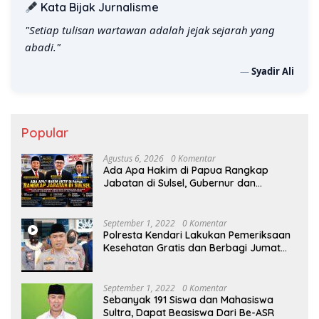
Kata Bijak Jurnalisme
"Setiap tulisan wartawan adalah jejak sejarah yang
abadi."
—
Syadir Ali
Popular
Agustus 6, 2026
0 Komentar
Ada Apa Hakim di Papua Rangkap
Jabatan di Sulsel, Gubernur dan
Sekprov Bungkam, Ketum PERJOSI
Desak KY – MA Turun Tangan
September 1, 2022
0 Komentar
Polresta Kendari Lakukan Pemeriksaan
Kesehatan Gratis dan Berbagi Jumat
Berkah
September 1, 2022
0 Komentar
Sebanyak 191 Siswa dan Mahasiswa
Sultra, Dapat Beasiswa Dari Be-ASR