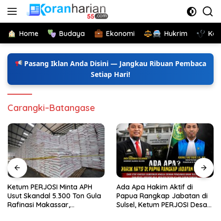
Langsung
ke
konten
Home
Budaya
Ekonomi
Hukrim
Kes
Pasang Iklan Anda Disini — Jangkau Ribuan Pembaca
Setiap Hari!
Carangki–Batangase
Ketum PERJOSI Minta APH
Ada Apa Hakim Aktif di
Usut Skandal 5.300 Ton Gula
Papua Rangkap Jabatan di
Rafinasi Makassar,
Sulsel, Ketum PERJOSI Desak
Terungkap Ditahun 2017 Oleh
KY-MA Turun Tangan.