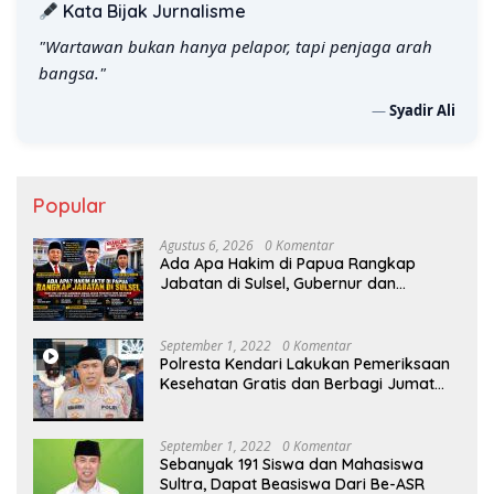
Kata Bijak Jurnalisme
"Wartawan bukan hanya pelapor, tapi penjaga arah
bangsa."
—
Syadir Ali
Popular
Agustus 6, 2026
0 Komentar
Ada Apa Hakim di Papua Rangkap
Jabatan di Sulsel, Gubernur dan
Sekprov Bungkam, Ketum PERJOSI
Desak KY – MA Turun Tangan
September 1, 2022
0 Komentar
Polresta Kendari Lakukan Pemeriksaan
Kesehatan Gratis dan Berbagi Jumat
Berkah
September 1, 2022
0 Komentar
Sebanyak 191 Siswa dan Mahasiswa
Sultra, Dapat Beasiswa Dari Be-ASR