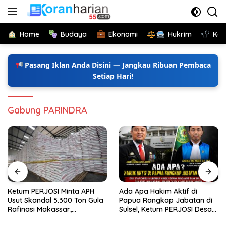
Langsung
ke
konten
Home
Budaya
Ekonomi
Hukrim
Kes
Pasang Iklan Anda Disini — Jangkau Ribuan Pembaca
Setiap Hari!
Gabung PARINDRA
Ketum PERJOSI Minta APH
Ada Apa Hakim Aktif di
Usut Skandal 5.300 Ton Gula
Papua Rangkap Jabatan di
Rafinasi Makassar,
Sulsel, Ketum PERJOSI Desak
Terungkap Ditahun 2017 Oleh
KY-MA Turun Tangan.