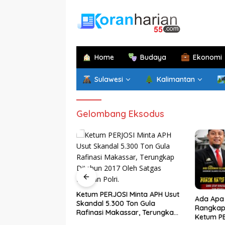
Langsung
ke
konten
Home
Budaya
Ekonomi
Sulawesi
Kalimantan
Gelombang Eksodus
Ketum PERJOSI Minta APH Usut
im di Papua
Ada Apa 
Skandal 5.300 Ton Gula
atan di Sulsel,
Rangkap 
Rafinasi Makassar, Terungkap
an Sekprov
Ketum P
Ditahun 2017 Oleh Satgas