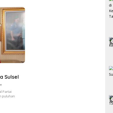
ngan.
SMPN 6
a Sulsel
k
l Partai
ah puluhan