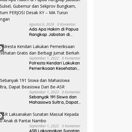
Prostitusi
M
W
Agustus 6, 2026
0 Komentar
Ada Apa Hakim di Papua
Rangkap Jabatan di
Sulsel, Gubernur dan
Sekprov Bungkam, Ketum
PERJOSI Desak KY – MA
Turun Tangan
September 1, 2022
0 Komentar
Polresta Kendari Lakukan
Pemeriksaan Kesehatan
Gratis dan Berbagi Jumat
Berkah
September 1, 2022
0 Komentar
Sebanyak 191 Siswa dan
Mahasiswa Sultra, Dapat
Beasiswa Dari Be-ASR
September 1, 2022
0 Komentar
ASR Laksanakan Sunatan