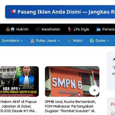
Pasang Iklan Anda Disini — Jangkau R
Hukrim
Kesehatan
Life Style
Pariwis
Sumatera
Pulau Jawa
Malut
Dunia
"
m
KKN T
Gelar
Hakim Aktif di Papua
SPMB Usai, Kuota Bertambah,
Perk
P
Jabatan di Sulsel,
FOM Makassar Pertanyakan
Kelu
ERJOSI Desak KY-MA
Dugaan “Rombel Susulan” di