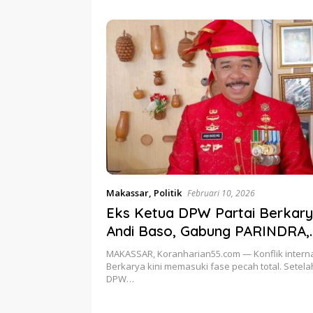
etum PERJOSI
Turun Ta
Pangan Polri.
MA Turun Tangan
Makassar
,
Politik
Februari 10, 2026
Eks Ketua DPW Partai Berkary
Andi Baso, Gabung PARINDRA,
Gelombang Eksodus Kader Ta
MAKASSAR, Koranharian55.com — Konflik interna
Terbendung
Berkarya kini memasuki fase pecah total. Setel
DPW…