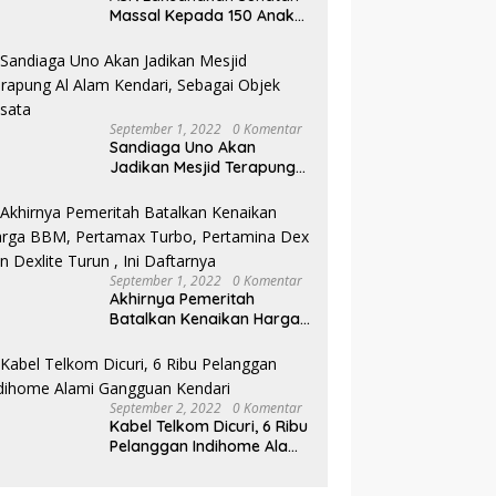
Massal Kepada 150 Anak
di Pantai Nambo
September 1, 2022
0 Komentar
Sandiaga Uno Akan
Jadikan Mesjid Terapung
Al Alam Kendari, Sebagai
Objek Wisata
September 1, 2022
0 Komentar
Akhirnya Pemeritah
Batalkan Kenaikan Harga
BBM, Pertamax Turbo,
Pertamina Dex dan Dexlite
Turun , Ini Daftarnya
September 2, 2022
0 Komentar
Kabel Telkom Dicuri, 6 Ribu
Pelanggan Indihome Alami
Gangguan Kendari