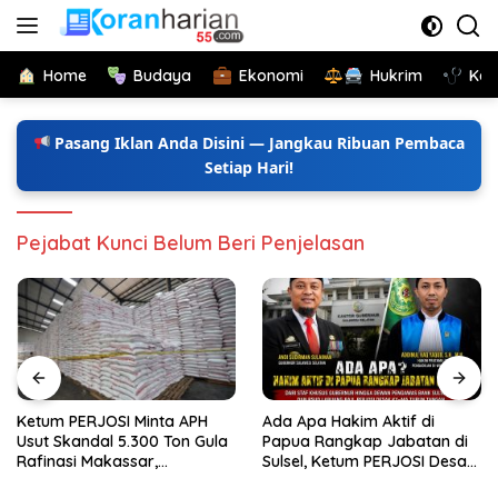
Langsung
ke
konten
Home
Budaya
Ekonomi
Hukrim
Kes
Pasang Iklan Anda Disini — Jangkau Ribuan Pembaca
Setiap Hari!
Pejabat Kunci Belum Beri Penjelasan
Ketum PERJOSI Minta APH
Ada Apa Hakim Aktif di
Usut Skandal 5.300 Ton Gula
Papua Rangkap Jabatan di
Rafinasi Makassar,
Sulsel, Ketum PERJOSI Desak
Terungkap Ditahun 2017 Oleh
KY-MA Turun Tangan.