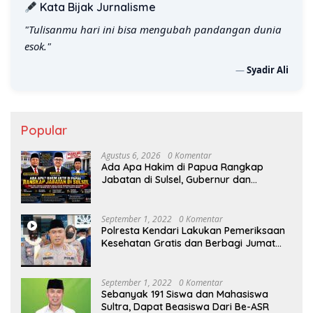
Kata Bijak Jurnalisme
"Tulisanmu hari ini bisa mengubah pandangan dunia
esok."
—
Syadir Ali
Popular
Agustus 6, 2026
0 Komentar
Ada Apa Hakim di Papua Rangkap
Jabatan di Sulsel, Gubernur dan
Sekprov Bungkam, Ketum PERJOSI
Desak KY – MA Turun Tangan
September 1, 2022
0 Komentar
Polresta Kendari Lakukan Pemeriksaan
Kesehatan Gratis dan Berbagi Jumat
Berkah
September 1, 2022
0 Komentar
Sebanyak 191 Siswa dan Mahasiswa
Sultra, Dapat Beasiswa Dari Be-ASR