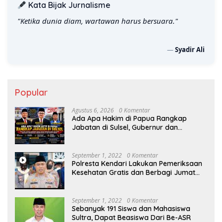
Kata Bijak Jurnalisme
"Ketika dunia diam, wartawan harus bersuara."
—
Syadir Ali
Popular
Agustus 6, 2026
0 Komentar
Ada Apa Hakim di Papua Rangkap
Jabatan di Sulsel, Gubernur dan
Sekprov Bungkam, Ketum PERJOSI
Desak KY – MA Turun Tangan
September 1, 2022
0 Komentar
Polresta Kendari Lakukan Pemeriksaan
Kesehatan Gratis dan Berbagi Jumat
Berkah
September 1, 2022
0 Komentar
Sebanyak 191 Siswa dan Mahasiswa
Sultra, Dapat Beasiswa Dari Be-ASR