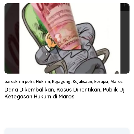
Satgas Pangan Polri.
bareskrim polri
,
Hukrim
,
Kejagung
,
Kejaksaan
,
korupsi
,
Maros
April 7, 2026
Dana Dikembalikan, Kasus Dihentikan, Publik Uji
Ketegasan Hukum di Maros