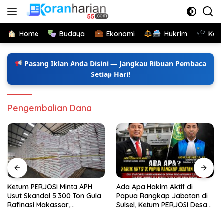
Langsung
ke
konten
Home
Budaya
Ekonomi
Hukrim
Kes
Pasang Iklan Anda Disini — Jangkau Ribuan Pembaca
Setiap Hari!
Pengembalian Dana
Ketum PERJOSI Minta APH
Ada Apa Hakim Aktif di
Usut Skandal 5.300 Ton Gula
Papua Rangkap Jabatan di
Rafinasi Makassar,
Sulsel, Ketum PERJOSI Desak
Terungkap Ditahun 2017 Oleh
KY-MA Turun Tangan.