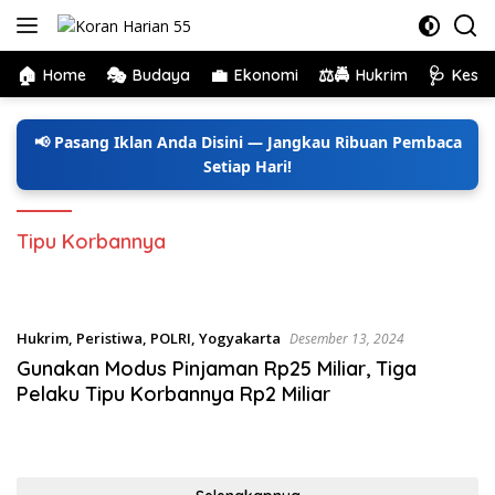
Langsung
ke
konten
🏠
🎭
💼
⚖️🚔
🩺
Home
Budaya
Ekonomi
Hukrim
Kese
📢 Pasang Iklan Anda Disini — Jangkau Ribuan Pembaca
Setiap Hari!
Tipu Korbannya
Hukrim
,
Peristiwa
,
POLRI
,
Yogyakarta
Desember 13, 2024
Gunakan Modus Pinjaman Rp25 Miliar, Tiga
Pelaku Tipu Korbannya Rp2 Miliar