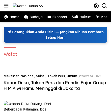
Langsung
ke
konten
🏠
🎭
💼
⚖️🚔
🩺
Home
Budaya
Ekonomi
Hukrim
Kese
📢 Pasang Iklan Anda Disini — Jangkau Ribuan Pembaca
Setiap Hari!
Wafat
Makassar
,
Nasional
,
Sulsel
,
Tokoh Pers
,
Umum
Januari 18, 2025
Kabar Duka, Tokoh Pers dan Pendiri Fajar Group
H M Alwi Hamu Meninggal di Jakarta