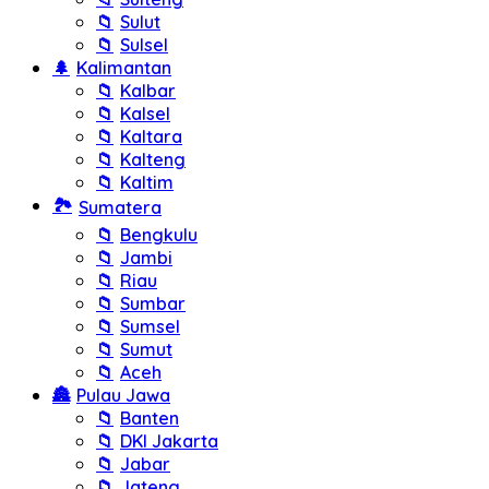
📁
Sulut
📁
Sulsel
🌲
Kalimantan
📁
Kalbar
📁
Kalsel
📁
Kaltara
📁
Kalteng
📁
Kaltim
🏞️
Sumatera
📁
Bengkulu
📁
Jambi
📁
Riau
📁
Sumbar
📁
Sumsel
📁
Sumut
📁
Aceh
🏯
Pulau Jawa
📁
Banten
📁
DKI Jakarta
📁
Jabar
📁
Jateng