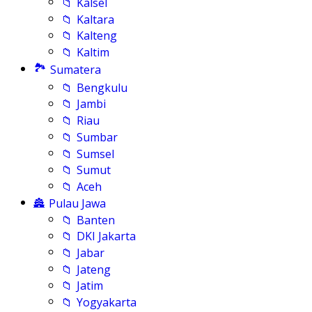
📁
Kalsel
📁
Kaltara
📁
Kalteng
📁
Kaltim
🏞️
Sumatera
📁
Bengkulu
📁
Jambi
📁
Riau
📁
Sumbar
📁
Sumsel
📁
Sumut
📁
Aceh
🏯
Pulau Jawa
📁
Banten
📁
DKI Jakarta
📁
Jabar
📁
Jateng
📁
Jatim
📁
Yogyakarta