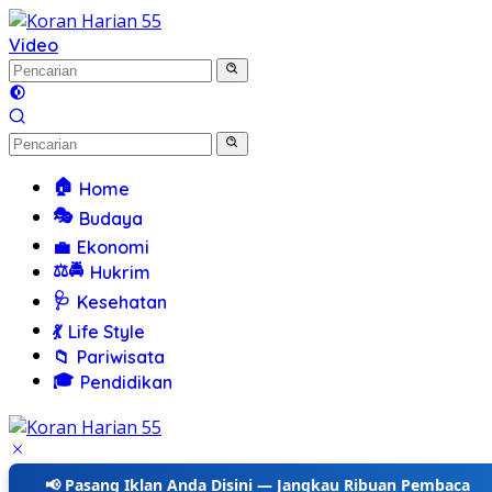
Langsung
ke
Video
konten
🏠
Home
🎭
Budaya
💼
Ekonomi
⚖️🚔
Hukrim
🩺
Kesehatan
💃
Life Style
📁
Pariwisata
🎓
Pendidikan
📢 Pasang Iklan Anda Disini — Jangkau Ribuan Pembaca