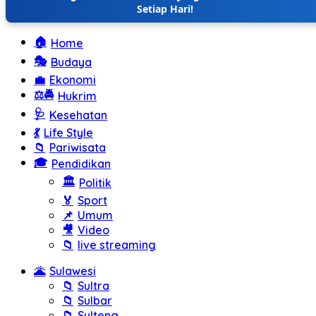
Setiap Hari!
🏠
Home
🎭
Budaya
💼
Ekonomi
⚖️🚔
Hukrim
🩺
Kesehatan
💃
Life Style
📁
Pariwisata
🎓
Pendidikan
🏛️
Politik
🏅
Sport
📌
Umum
🎥
Video
📁
live streaming
🌋
Sulawesi
📁
Sultra
📁
Sulbar
📁
Sulteng