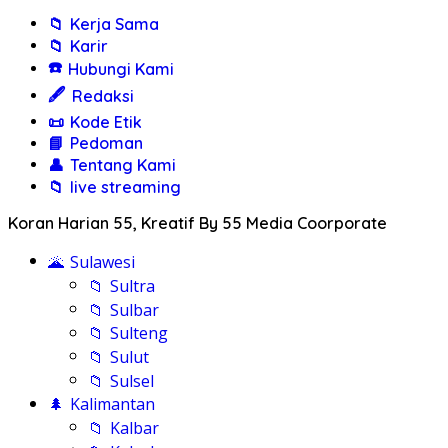
📁
Kerja Sama
📁
Karir
☎️
Hubungi Kami
🖋️
Redaksi
📜
Kode Etik
📘
Pedoman
👤
Tentang Kami
📁
live streaming
Koran Harian 55, Kreatif By 55 Media Coorporate
🌋
Sulawesi
📁
Sultra
📁
Sulbar
📁
Sulteng
📁
Sulut
📁
Sulsel
🌲
Kalimantan
📁
Kalbar