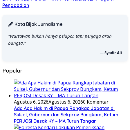
Pengabdian
🖋️ Kata Bijak Jurnalisme
"Wartawan bukan hanya pelapor, tapi penjaga arah
bangsa."
—
Syadir Ali
Popular
Agustus 6, 2026
Agustus 6, 2026
0 Komentar
Ada Apa Hakim di Papua Rangkap Jabatan di
Sulsel, Gubernur dan Sekprov Bungkam, Ketum
PERJOSI Desak KY – MA Turun Tangan