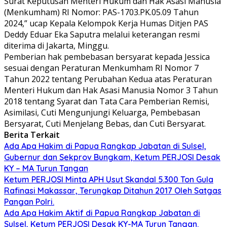
Surat Keputusan Menteri Hukum dan Hak Asasi Manusia
(Menkumham) RI Nomor: PAS-1703.PK.05.09 Tahun
2024,” ucap Kepala Kelompok Kerja Humas Ditjen PAS
Deddy Eduar Eka Saputra melalui keterangan resmi
diterima di Jakarta, Minggu.
Pemberian hak pembebasan bersyarat kepada Jessica
sesuai dengan Peraturan Menkumham RI Nomor 7
Tahun 2022 tentang Perubahan Kedua atas Peraturan
Menteri Hukum dan Hak Asasi Manusia Nomor 3 Tahun
2018 tentang Syarat dan Tata Cara Pemberian Remisi,
Asimilasi, Cuti Mengunjungi Keluarga, Pembebasan
Bersyarat, Cuti Menjelang Bebas, dan Cuti Bersyarat.
Berita Terkait
Ada Apa Hakim di Papua Rangkap Jabatan di Sulsel,
Gubernur dan Sekprov Bungkam, Ketum PERJOSI Desak
KY – MA Turun Tangan
Ketum PERJOSI Minta APH Usut Skandal 5.300 Ton Gula
Rafinasi Makassar, Terungkap Ditahun 2017 Oleh Satgas
Pangan Polri.
Ada Apa Hakim Aktif di Papua Rangkap Jabatan di
Sulsel, Ketum PERJOSI Desak KY-MA Turun Tangan.