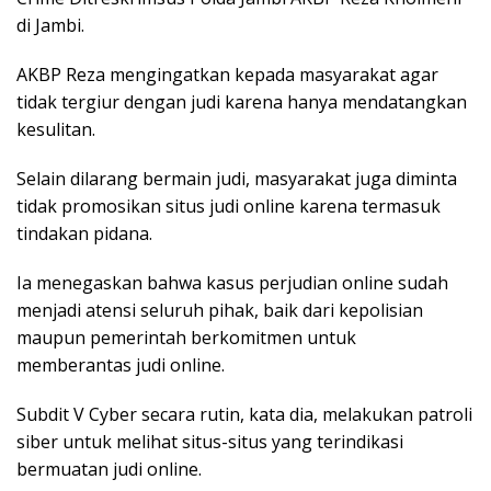
di Jambi.
AKBP Reza mengingatkan kepada masyarakat agar
tidak tergiur dengan judi karena hanya mendatangkan
kesulitan.
Selain dilarang bermain judi, masyarakat juga diminta
tidak promosikan situs judi online karena termasuk
tindakan pidana.
Ia menegaskan bahwa kasus perjudian online sudah
menjadi atensi seluruh pihak, baik dari kepolisian
maupun pemerintah berkomitmen untuk
memberantas judi online.
Subdit V Cyber secara rutin, kata dia, melakukan patroli
siber untuk melihat situs-situs yang terindikasi
bermuatan judi online.