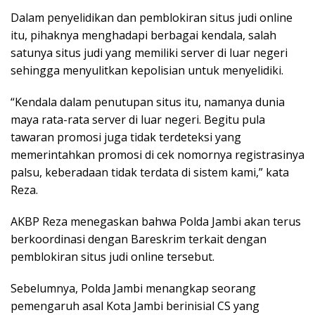
Dalam penyelidikan dan pemblokiran situs judi online
itu, pihaknya menghadapi berbagai kendala, salah
satunya situs judi yang memiliki server di luar negeri
sehingga menyulitkan kepolisian untuk menyelidiki.
“Kendala dalam penutupan situs itu, namanya dunia
maya rata-rata server di luar negeri. Begitu pula
tawaran promosi juga tidak terdeteksi yang
memerintahkan promosi di cek nomornya registrasinya
palsu, keberadaan tidak terdata di sistem kami,” kata
Reza.
AKBP Reza menegaskan bahwa Polda Jambi akan terus
berkoordinasi dengan Bareskrim terkait dengan
pemblokiran situs judi online tersebut.
Sebelumnya, Polda Jambi menangkap seorang
pemengaruh asal Kota Jambi berinisial CS yang