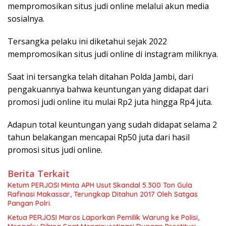
mempromosikan situs judi online melalui akun media
sosialnya.
Tersangka pelaku ini diketahui sejak 2022
mempromosikan situs judi online di instagram miliknya.
Saat ini tersangka telah ditahan Polda Jambi, dari
pengakuannya bahwa keuntungan yang didapat dari
promosi judi online itu mulai Rp2 juta hingga Rp4 juta.
Adapun total keuntungan yang sudah didapat selama 2
tahun belakangan mencapai Rp50 juta dari hasil
promosi situs judi online.
Berita Terkait
Ketum PERJOSI Minta APH Usut Skandal 5.300 Ton Gula
Rafinasi Makassar, Terungkap Ditahun 2017 Oleh Satgas
Pangan Polri.
Ketua PERJOSI Maros Laporkan Pemilik Warung ke Polisi,