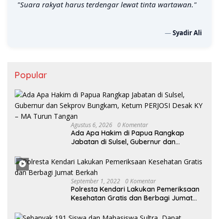
"Suara rakyat harus terdengar lewat tinta wartawan."
—
Syadir Ali
Popular
Agustus 6, 2026
0 Komentar
Ada Apa Hakim di Papua Rangkap
Jabatan di Sulsel, Gubernur dan
Sekprov Bungkam, Ketum PERJOSI
Desak KY – MA Turun Tangan
September 1, 2022
0 Komentar
Polresta Kendari Lakukan Pemeriksaan
Kesehatan Gratis dan Berbagi Jumat
Berkah