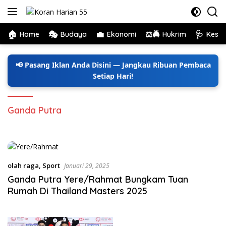
Langsung
ke
konten
🏠
🎭
💼
⚖️🚔
🩺
Home
Budaya
Ekonomi
Hukrim
Kese
📢 Pasang Iklan Anda Disini — Jangkau Ribuan Pembaca
Setiap Hari!
Ganda Putra
olah raga
,
Sport
Januari 29, 2025
Ganda Putra Yere/Rahmat Bungkam Tuan
Rumah Di Thailand Masters 2025