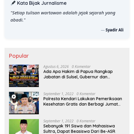
Kata Bijak Jurnalisme
"Setiap tulisan wartawan adalah jejak sejarah yang
abadi."
—
Syadir Ali
Popular
Agustus 6, 2026
0 Komentar
Ada Apa Hakim di Papua Rangkap
Jabatan di Sulsel, Gubernur dan
Sekprov Bungkam, Ketum PERJOSI
Desak KY – MA Turun Tangan
September 1, 2022
0 Komentar
Polresta Kendari Lakukan Pemeriksaan
Kesehatan Gratis dan Berbagi Jumat
Berkah
September 1, 2022
0 Komentar
Sebanyak 191 Siswa dan Mahasiswa
Sultra, Dapat Beasiswa Dari Be-ASR