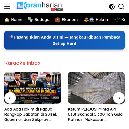
Langsung
ke
konten
Home
Budaya
Ekonomi
Hukrim
Kes
Pasang Iklan Anda Disini — Jangkau Ribuan Pembaca
Setiap Hari!
Karaoke inbox
Ada Apa Hakim di Papua
Ketum PERJOSI Minta APH
Rangkap Jabatan di Sulsel,
Usut Skandal 5.300 Ton Gula
Gubernur dan Sekprov
Rafinasi Makassar,
Bungkam, Ketum PERJOSI
Terungkap Ditahun 2017 Oleh