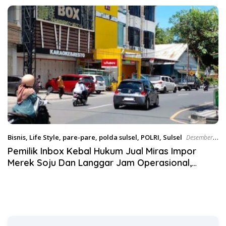
Desak KY – MA Turun Tangan
Satgas Pangan Polri.
Bisnis
,
Life Style
,
pare-pare
,
polda sulsel
,
POLRI
,
Sulsel
Desember
28, 2024
Pemilik Inbox Kebal Hukum Jual Miras Impor
Merek Soju Dan Langgar Jam Operasional,
Dikonfirmasi Blokir Nomor