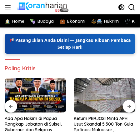
Langsung
ke
konten
Home
Budaya
Ekonomi
Hukrim
Kes
Pasang Iklan Anda Disini — Jangkau Ribuan Pembaca
Setiap Hari!
Paling Kritis
Ada Apa Hakim di Papua
Ketum PERJOSI Minta APH
Rangkap Jabatan di Sulsel,
Usut Skandal 5.300 Ton Gula
Gubernur dan Sekprov
Rafinasi Makassar,
Bungkam, Ketum PERJOSI
Terungkap Ditahun 2017 Oleh