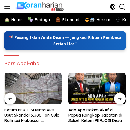
Langsung
ke
konten
Home
Budaya
Ekonomi
Hukrim
Kes
Pasang Iklan Anda Disini — Jangkau Ribuan Pembaca
Setiap Hari!
Pers Abal-abal
Ketum PERJOSI Minta APH
Ada Apa Hakim Aktif di
Usut Skandal 5.300 Ton Gula
Papua Rangkap Jabatan di
Rafinasi Makassar,
Sulsel, Ketum PERJOSI Desak
Terungkap Ditahun 2017 Oleh
KY-MA Turun Tangan.