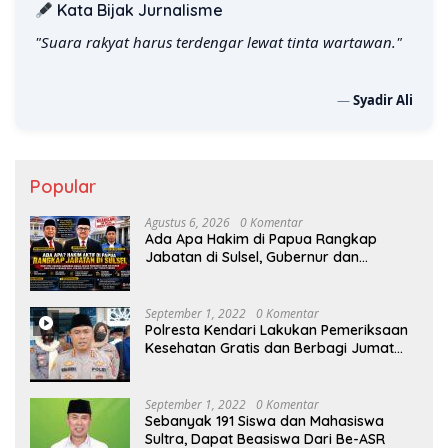
Kata Bijak Jurnalisme
"Suara rakyat harus terdengar lewat tinta wartawan."
—
Syadir Ali
Popular
Agustus 6, 2026
0 Komentar
Ada Apa Hakim di Papua Rangkap
Jabatan di Sulsel, Gubernur dan
Sekprov Bungkam, Ketum PERJOSI
Desak KY – MA Turun Tangan
September 1, 2022
0 Komentar
Polresta Kendari Lakukan Pemeriksaan
Kesehatan Gratis dan Berbagi Jumat
Berkah
September 1, 2022
0 Komentar
Sebanyak 191 Siswa dan Mahasiswa
Sultra, Dapat Beasiswa Dari Be-ASR