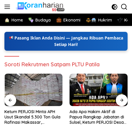
Langsung
ke
konten
Home
Budaya
Ekonomi
Hukrim
Kes
Pasang Iklan Anda Disini — Jangkau Ribuan Pembaca
Setiap Hari!
Soroti Rekrutmen Satpam PLTU Patila
Ketum PERJOSI Minta APH
Ada Apa Hakim Aktif di
Usut Skandal 5.300 Ton Gula
Papua Rangkap Jabatan di
Rafinasi Makassar,
Sulsel, Ketum PERJOSI Desak
Terungkap Ditahun 2017 Oleh
KY-MA Turun Tangan.