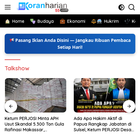
Langsung
ke
konten
Home
Budaya
Ekonomi
Hukrim
Kes
Pasang Iklan Anda Disini — Jangkau Ribuan Pembaca
Setiap Hari!
Talkshow
Ketum PERJOSI Minta APH
Ada Apa Hakim Aktif di
Usut Skandal 5.300 Ton Gula
Papua Rangkap Jabatan di
Rafinasi Makassar,
Sulsel, Ketum PERJOSI Desak
Terungkap Ditahun 2017 Oleh
KY-MA Turun Tangan.