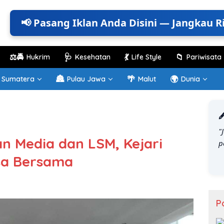
📢 Pasang Iklan Anda Disini — Jangkau R
⚖️🚔
🩺
💃
📁
Hukrim
Kesehatan
Life Style
Pariwisata
🏯
🌴
🌍
Sumatera
Pulau Jawa
Malut
Dunia

"
an Media dan LSM, Kejari
p
sa Bersama
P