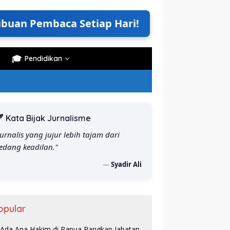
ibuan Pembaca Setiap Hari!
🎓
Pendidikan
️ Kata Bijak Jurnalisme
Jurnalis yang jujur lebih tajam dari
edang keadilan."
—
Syadir Ali
opular