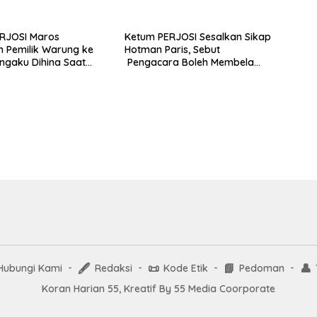
ERJOSI Maros
Ketum PERJOSI Sesalkan Sikap
 Pemilik Warung ke
Hotman Paris, Sebut
Mengaku Dihina Saat
Pengacara Boleh Membela
stigasi Dugaan
Klien, Tetapi Tidak Boleh
i
Merendahkan Profesi
Wartawan
🖋️
📜
📘
👤
Hubungi Kami
Redaksi
Kode Etik
Pedoman
Koran Harian 55, Kreatif By 55 Media Coorporate