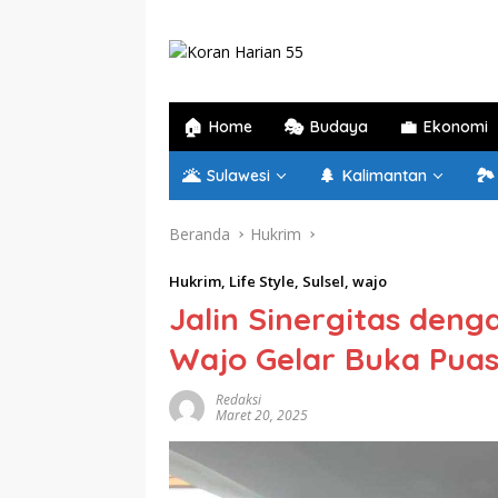
Langsung
ke
konten
🏠
🎭
💼
Home
Budaya
Ekonomi
🌋
🌲
🏞️
Sulawesi
Kalimantan
Beranda
Hukrim
Hukrim
,
Life Style
,
Sulsel
,
wajo
Jalin Sinergitas deng
Wajo Gelar Buka Pua
Redaksi
Maret 20, 2025