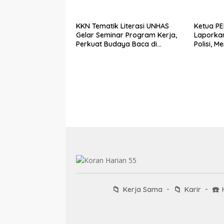
Bungkam, Ketum PERJOSI
Desak KY – MA Turun Tangan
KKN Tematik Literasi UNHAS
Ketua P
Gelar Seminar Program Kerja,
Laporkan
Perkuat Budaya Baca di
Polisi, 
Kelurahan Parangluara
Menginve
Prostitus
📁
📁
☎️
Kerja Sama
Karir