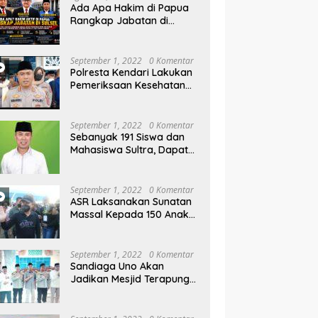
rahan Parangluara
Menginvestigasi Dugaan
Kl
Ada Apa Hakim di Papua
Prostitusi
M
Rangkap Jabatan di
W
Sulsel, Gubernur dan
Sekprov Bungkam, Ketum
PERJOSI Desak KY – MA
September 1, 2022
0 Komentar
Turun Tangan
Polresta Kendari Lakukan
Pemeriksaan Kesehatan
Gratis dan Berbagi Jumat
Berkah
September 1, 2022
0 Komentar
Sebanyak 191 Siswa dan
Mahasiswa Sultra, Dapat
Beasiswa Dari Be-ASR
September 1, 2022
0 Komentar
ASR Laksanakan Sunatan
Massal Kepada 150 Anak
di Pantai Nambo
September 1, 2022
0 Komentar
Sandiaga Uno Akan
Jadikan Mesjid Terapung
Al Alam Kendari, Sebagai
Objek Wisata