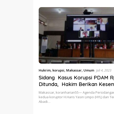
etum PERJOSI
Ditahun 2017 Oleh Satgas
Turun Ta
MA Turun Tangan
Pangan Polri.
Hukrim
,
korupsi
,
Makassar
,
Umum
Juli 4, 2023
Sidang Kasus Korupsi PDAM R
Ditunda, Hakim Berikan Kese
Haris YL dan Irawan Abadi, Had
Makassar, koranharian55— Agenda Persidanga
Saksi Ahli
kedua koruptor H.Haris Yasin Limpo (HYL) dan T
Abadi…