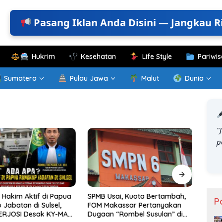
Pasang Iklan Anda Disini — Jangkau R
Hukrim
Kesehatan
Life Style
Pariwis
Sumatera
Pulau Jawa
Malut
Dunia
"
p
Hakim Aktif di Papua
SPMB Usai, Kuota Bertambah,
KKN T
P
Jabatan di Sulsel,
FOM Makassar Pertanyakan
Gelar
ERJOSI Desak KY-MA
Dugaan “Rombel Susulan” di
Perk