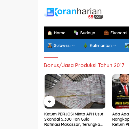
Langsung
ke
konten
Home
Budaya
Ekonomi
Sulawesi
Kalimantan
Bonus/Jasa Produksi Tahun 2017
im di Papua
Ketum PERJOSI Minta APH Usut
Ada Apa 
atan di Sulsel,
Skandal 5.300 Ton Gula
Rangkap 
an Sekprov
Rafinasi Makassar, Terungkap
Ketum P