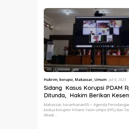
etum PERJOSI
Ditahun 2017 Oleh Satgas
Turun Ta
MA Turun Tangan
Pangan Polri.
Hukrim
,
korupsi
,
Makassar
,
Umum
Juli 4, 2023
Sidang Kasus Korupsi PDAM R
Ditunda, Hakim Berikan Kese
Haris YL dan Irawan Abadi, Had
Makassar, koranharian55— Agenda Persidanga
Saksi Ahli
kedua koruptor H.Haris Yasin Limpo (HYL) dan T
Abadi…