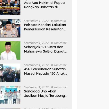
rahan Parangluara
Menginvestigasi Dugaan
Kl
Ada Apa Hakim di Papua
Prostitusi
M
Rangkap Jabatan di
W
Sulsel, Gubernur dan
Sekprov Bungkam, Ketum
PERJOSI Desak KY – MA
September 1, 2022
0 Komentar
Turun Tangan
Polresta Kendari Lakukan
Pemeriksaan Kesehatan
Gratis dan Berbagi Jumat
Berkah
September 1, 2022
0 Komentar
Sebanyak 191 Siswa dan
Mahasiswa Sultra, Dapat
Beasiswa Dari Be-ASR
September 1, 2022
0 Komentar
ASR Laksanakan Sunatan
Massal Kepada 150 Anak
di Pantai Nambo
September 1, 2022
0 Komentar
Sandiaga Uno Akan
Jadikan Mesjid Terapung
Al Alam Kendari, Sebagai
Objek Wisata