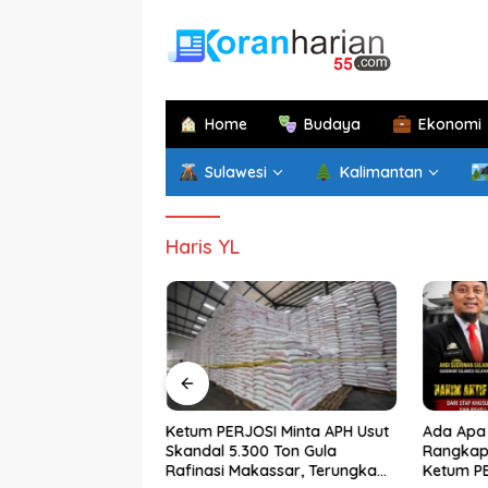
Langsung
ke
konten
Home
Budaya
Ekonomi
Sulawesi
Kalimantan
Haris YL
im di Papua
Ketum PERJOSI Minta APH Usut
Ada Apa 
atan di Sulsel,
Skandal 5.300 Ton Gula
Rangkap 
an Sekprov
Rafinasi Makassar, Terungkap
Ketum P