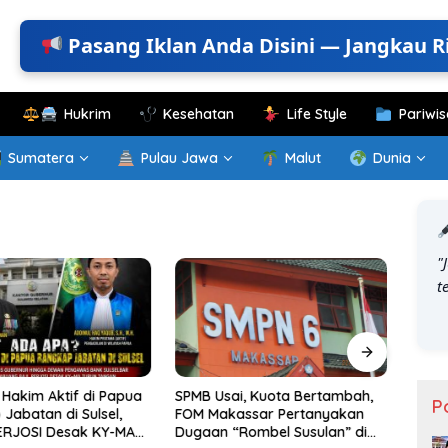
Pasang Iklan Anda Disini — Jangkau R
Hukrim
Kesehatan
Life Style
Pariwis
Sumatera
Pulau Jawa
Malut
Dunia
"
t
Hakim Aktif di Papua
SPMB Usai, Kuota Bertambah,
KKN T
P
Jabatan di Sulsel,
FOM Makassar Pertanyakan
Gelar
ERJOSI Desak KY-MA
Dugaan “Rombel Susulan” di
Perk