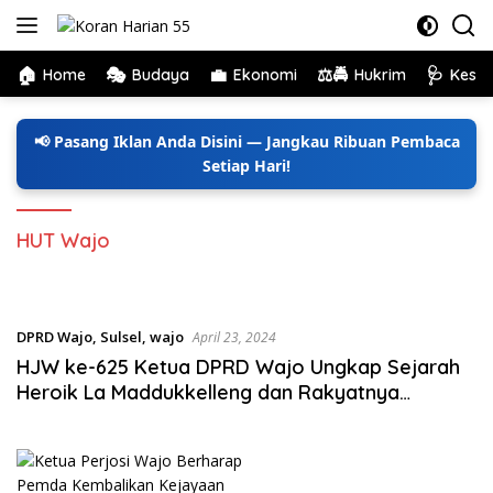
Langsung
ke
konten
🏠
🎭
💼
⚖️🚔
🩺
Home
Budaya
Ekonomi
Hukrim
Kese
📢 Pasang Iklan Anda Disini — Jangkau Ribuan Pembaca
Setiap Hari!
HUT Wajo
DPRD Wajo
,
Sulsel
,
wajo
April 23, 2024
HJW ke-625 Ketua DPRD Wajo Ungkap Sejarah
Heroik La Maddukkelleng dan Rakyatnya
Mengusir Belanda