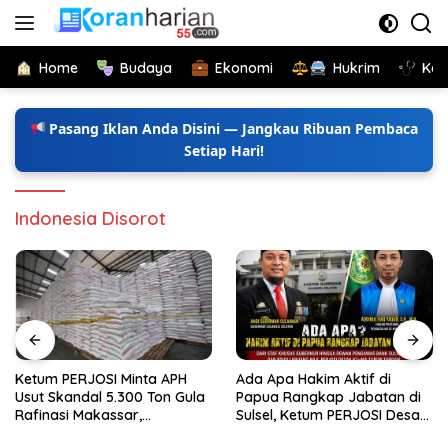
Langsung
ke
konten
Home
Budaya
Ekonomi
Hukrim
Kes
Pasang Iklan Anda Disini — Jangkau Ribuan Pembaca
Setiap Hari!
Indonesia Disorot
Ketum PERJOSI Minta APH
Ada Apa Hakim Aktif di
Usut Skandal 5.300 Ton Gula
Papua Rangkap Jabatan di
Rafinasi Makassar,
Sulsel, Ketum PERJOSI Desak
Terungkap Ditahun 2017 Oleh
KY-MA Turun Tangan.