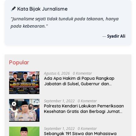
Kata Bijak Jurnalisme
"Jurnalisme sejati tidak tunduk pada tekanan, hanya
pada kebenaran."
—
Syadir Ali
Popular
Agustus 6, 2026
0 Komentar
Ada Apa Hakim di Papua Rangkap
Jabatan di Sulsel, Gubernur dan
Sekprov Bungkam, Ketum PERJOSI
Desak KY – MA Turun Tangan
September 1, 2022
0 Komentar
Polresta Kendari Lakukan Pemeriksaan
Kesehatan Gratis dan Berbagi Jumat
Berkah
September 1, 2022
0 Komentar
Sebanyak 191 Siswa dan Mahasiswa