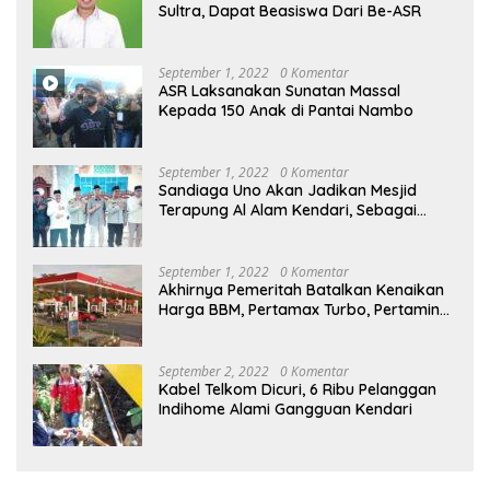
Sultra, Dapat Beasiswa Dari Be-ASR
September 1, 2022
0 Komentar
ASR Laksanakan Sunatan Massal
Kepada 150 Anak di Pantai Nambo
September 1, 2022
0 Komentar
Sandiaga Uno Akan Jadikan Mesjid
Terapung Al Alam Kendari, Sebagai
Objek Wisata
September 1, 2022
0 Komentar
Akhirnya Pemeritah Batalkan Kenaikan
Harga BBM, Pertamax Turbo, Pertamina
Dex dan Dexlite Turun , Ini Daftarnya
September 2, 2022
0 Komentar
Kabel Telkom Dicuri, 6 Ribu Pelanggan
Indihome Alami Gangguan Kendari