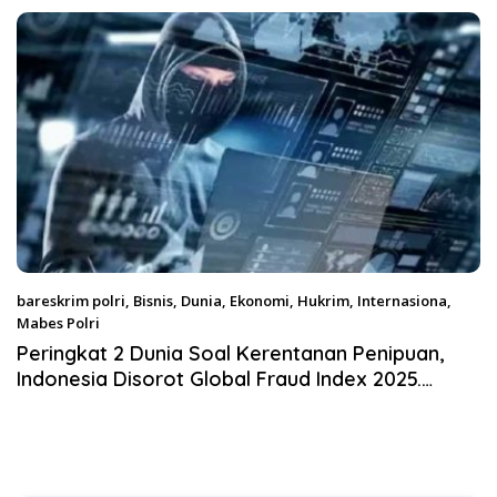
Satgas Pangan Polri.
bareskrim polri
,
Bisnis
,
Dunia
,
Ekonomi
,
Hukrim
,
Internasiona
,
Mabes Polri
Februari 22, 2026
Peringkat 2 Dunia Soal Kerentanan Penipuan,
Indonesia Disorot Global Fraud Index 2025.
Ketum Perjosi Minta Pemerintah Bergerak Cepat