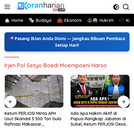
Langsung
ke
konten
Home
Budaya
Ekonomi
Hukrim
Kes
Pasang Iklan Anda Disini — Jangkau Ribuan Pembaca
Setiap Hari!
Irjen Pol Setyo Boedi Moempoeni Harso
Ketum PERJOSI Minta APH
Ada Apa Hakim Aktif di
Usut Skandal 5.300 Ton Gula
Papua Rangkap Jabatan di
Rafinasi Makassar,
Sulsel, Ketum PERJOSI Desak
Terungkap Ditahun 2017 Oleh
KY-MA Turun Tangan.