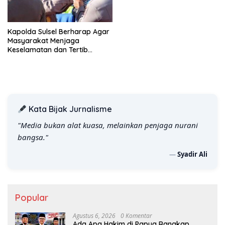
Kapolda Sulsel Berharap Agar
Masyarakat Menjaga
Keselamatan dan Tertib
Berlalulintas, Polda Gelar
Operasi Patuh Pallawa 2023
Kata Bijak Jurnalisme
"Media bukan alat kuasa, melainkan penjaga nurani
bangsa."
—
Syadir Ali
Popular
Agustus 6, 2026
0 Komentar
Ada Apa Hakim di Papua Rangkap