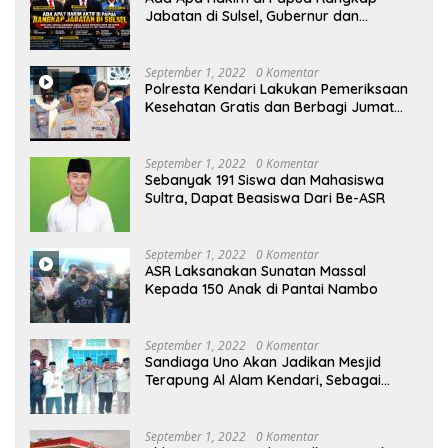
Jabatan di Sulsel, Gubernur dan
Sekprov Bungkam, Ketum PERJOSI
Desak KY – MA Turun Tangan
September 1, 2022
0 Komentar
Polresta Kendari Lakukan Pemeriksaan
Kesehatan Gratis dan Berbagi Jumat
Berkah
September 1, 2022
0 Komentar
Sebanyak 191 Siswa dan Mahasiswa
Sultra, Dapat Beasiswa Dari Be-ASR
September 1, 2022
0 Komentar
ASR Laksanakan Sunatan Massal
Kepada 150 Anak di Pantai Nambo
September 1, 2022
0 Komentar
Sandiaga Uno Akan Jadikan Mesjid
Terapung Al Alam Kendari, Sebagai
Objek Wisata
September 1, 2022
0 Komentar