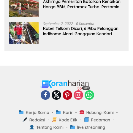
Akhirnya Pemeritah Batalkan Kenaikan
Harga BBM, Pertamax Turbo, Pertamina
Dex dan Dexlite Turun , Ini Daftarnya
September 2, 2022
0 Komentar
Kabel Telkom Dicuri, 6 Ribu Pelanggan
Indihome Alami Gangguan Kendari
Kerja Sama
Karir
Hubungi Kami
Redaksi
Kode Etik
Pedoman
Tentang Kami
live streaming