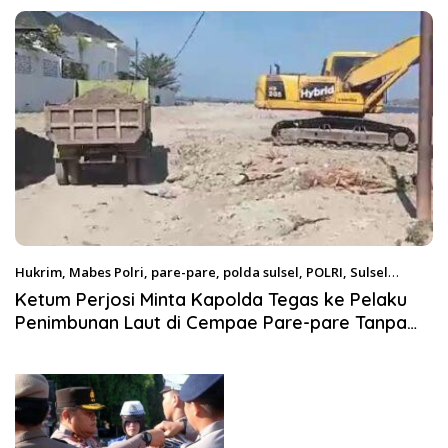
Satgas Pangan Polri.
Hukrim
,
Mabes Polri
,
pare-pare
,
polda sulsel
,
POLRI
,
Sulsel
Oktober 6, 2023
Ketum Perjosi Minta Kapolda Tegas ke Pelaku
Penimbunan Laut di Cempae Pare-pare Tanpa
Kantongi Ijin