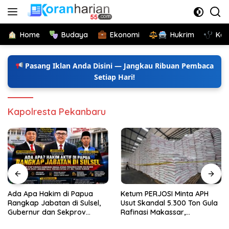
Langsung
ke
konten
Home
Budaya
Ekonomi
Hukrim
Kes
Pasang Iklan Anda Disini — Jangkau Ribuan Pembaca
Setiap Hari!
Kapolresta Pekanbaru
Ada Apa Hakim di Papua
Ketum PERJOSI Minta APH
Rangkap Jabatan di Sulsel,
Usut Skandal 5.300 Ton Gula
Gubernur dan Sekprov
Rafinasi Makassar,
Bungkam, Ketum PERJOSI
Terungkap Ditahun 2017 Oleh