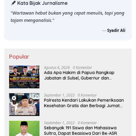
Kata Bijak Jurnalisme
"Setiap tulisan wartawan adalah jejak sejarah yang
abadi."
—
Syadir Ali
Popular
Agustus 6, 2026
0 Komentar
Ada Apa Hakim di Papua Rangkap
Jabatan di Sulsel, Gubernur dan
Sekprov Bungkam, Ketum PERJOSI
Desak KY – MA Turun Tangan
September 1, 2022
0 Komentar
Polresta Kendari Lakukan Pemeriksaan
Kesehatan Gratis dan Berbagi Jumat
Berkah
September 1, 2022
0 Komentar
Sebanyak 191 Siswa dan Mahasiswa
Sultra, Dapat Beasiswa Dari Be-ASR