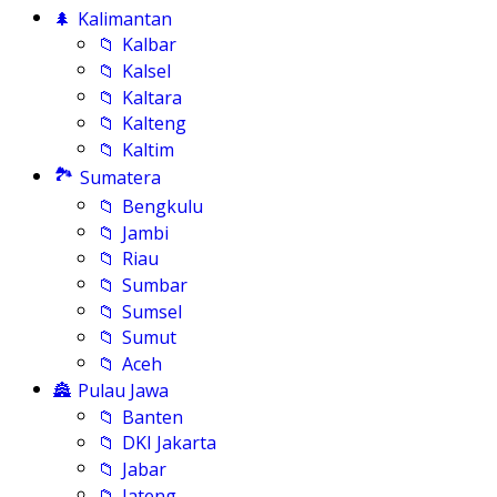
🌲
Kalimantan
📁
Kalbar
📁
Kalsel
📁
Kaltara
📁
Kalteng
📁
Kaltim
🏞️
Sumatera
📁
Bengkulu
📁
Jambi
📁
Riau
📁
Sumbar
📁
Sumsel
📁
Sumut
📁
Aceh
🏯
Pulau Jawa
📁
Banten
📁
DKI Jakarta
📁
Jabar
📁
Jateng