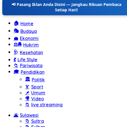
📢 Pasang Iklan Anda Disini — Jangkau Ribuan Pembaca
Setiap Hari!
🏠
Home
🎭
Budaya
💼
Ekonomi
⚖️🚔
Hukrim
🩺
Kesehatan
💃
Life Style
📁
Pariwisata
🎓
Pendidikan
🏛️
Politik
🏅
Sport
📌
Umum
🎥
Video
📁
live streaming
🌋
Sulawesi
📁
Sultra
📁
Sulbar