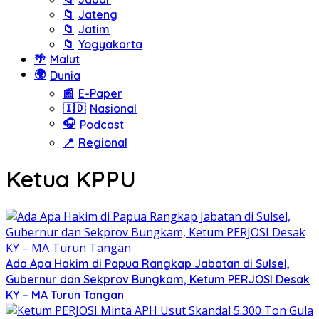
📁
Jateng
📁
Jatim
📁
Yogyakarta
🌴
Malut
🌍
Dunia
📰
E-Paper
🇮🇩
Nasional
🎧
Podcast
📍
Regional
Ketua KPPU
Ada Apa Hakim di Papua Rangkap Jabatan di Sulsel,
Gubernur dan Sekprov Bungkam, Ketum PERJOSI Desak
KY – MA Turun Tangan