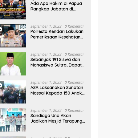
rahan Parangluara
Menginvestigasi Dugaan
Kl
Ada Apa Hakim di Papua
Prostitusi
M
Rangkap Jabatan di
W
Sulsel, Gubernur dan
Sekprov Bungkam, Ketum
PERJOSI Desak KY – MA
September 1, 2022
0 Komentar
Turun Tangan
Polresta Kendari Lakukan
Pemeriksaan Kesehatan
Gratis dan Berbagi Jumat
Berkah
September 1, 2022
0 Komentar
Sebanyak 191 Siswa dan
Mahasiswa Sultra, Dapat
Beasiswa Dari Be-ASR
September 1, 2022
0 Komentar
ASR Laksanakan Sunatan
Massal Kepada 150 Anak
di Pantai Nambo
September 1, 2022
0 Komentar
Sandiaga Uno Akan
Jadikan Mesjid Terapung
Al Alam Kendari, Sebagai
Objek Wisata