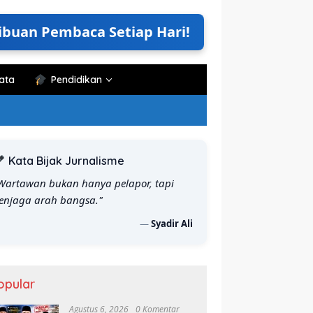
ibuan Pembaca Setiap Hari!
ata
Pendidikan
Kata Bijak Jurnalisme
Wartawan bukan hanya pelapor, tapi
enjaga arah bangsa."
—
Syadir Ali
ematik Literasi UNHAS
Ketua PERJOSI Maros
K
opular
 Seminar Program Kerja,
Laporkan Pemilik Warung ke
H
uat Budaya Baca di
Polisi, Mengaku Dihina Saat
P
Agustus 6, 2026
0 Komentar