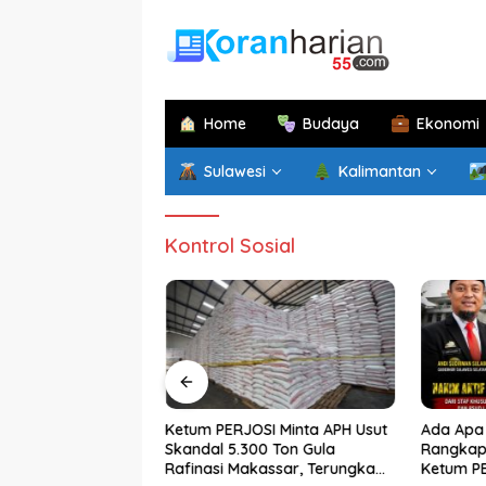
Langsung
ke
konten
Home
Budaya
Ekonomi
Sulawesi
Kalimantan
Kontrol Sosial
im di Papua
Ketum PERJOSI Minta APH Usut
Ada Apa 
atan di Sulsel,
Skandal 5.300 Ton Gula
Rangkap 
an Sekprov
Rafinasi Makassar, Terungkap
Ketum P