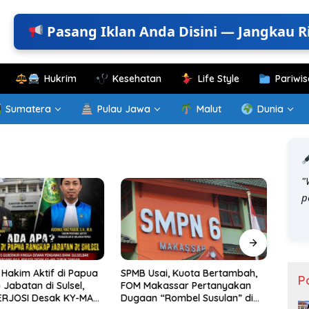
Pasang Iklan Anda Disini — Jangkau R
Hukrim
Kesehatan
Life Style
Pariwis
Sumatera
Pulau Jawa
Malut
Dunia
"
p
Hakim Aktif di Papua
SPMB Usai, Kuota Bertambah,
KKN T
P
Jabatan di Sulsel,
FOM Makassar Pertanyakan
Gelar
ERJOSI Desak KY-MA
Dugaan “Rombel Susulan” di
Perk