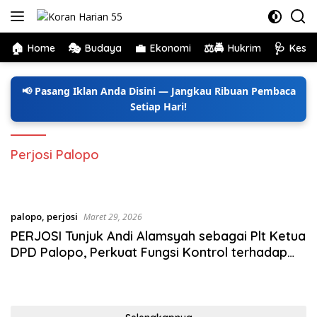
Langsung
ke
konten
🏠
🎭
💼
⚖️🚔
🩺
Home
Budaya
Ekonomi
Hukrim
Kese
📢 Pasang Iklan Anda Disini — Jangkau Ribuan Pembaca
Setiap Hari!
Perjosi Palopo
palopo
,
perjosi
Maret 29, 2026
PERJOSI Tunjuk Andi Alamsyah sebagai Plt Ketua
DPD Palopo, Perkuat Fungsi Kontrol terhadap
Pemerintahan