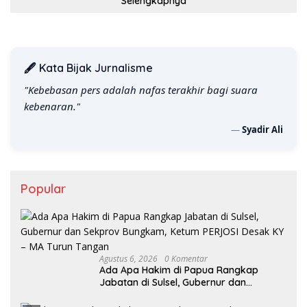
Selengkapnya
🖋️ Kata Bijak Jurnalisme
"Wartawan hebat bukan yang cepat menulis, tapi yang
tajam menganalisis."
—
Syadir Ali
Popular
Agustus 6, 2026
0 Komentar
Ada Apa Hakim di Papua Rangkap
Jabatan di Sulsel, Gubernur dan
Sekprov Bungkam, Ketum PERJOSI