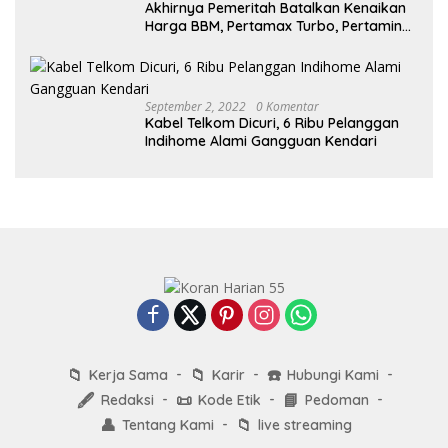
Akhirnya Pemeritah Batalkan Kenaikan
Harga BBM, Pertamax Turbo, Pertamina
Dex dan Dexlite Turun , Ini Daftarnya
September 2, 2022
0 Komentar
Kabel Telkom Dicuri, 6 Ribu Pelanggan
Indihome Alami Gangguan Kendari
📁
📁
☎️
Kerja Sama
Karir
Hubungi Kami
🖋️
📜
📘
Redaksi
Kode Etik
Pedoman
👤
📁
Tentang Kami
live streaming