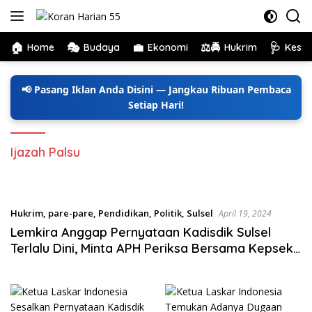
Langsung
ke
konten
🏠
🎭
💼
⚖️🚔
🩺
Home
Budaya
Ekonomi
Hukrim
Kese
📢 Pasang Iklan Anda Disini — Jangkau Ribuan Pembaca
Setiap Hari!
Ijazah Palsu
Hukrim
,
pare-pare
,
Pendidikan
,
Politik
,
Sulsel
April 19, 2024
Lemkira Anggap Pernyataan Kadisdik Sulsel
Terlalu Dini, Minta APH Periksa Bersama Kepsek
SMA Mahaputra Makassar